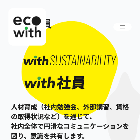
内
容
を
with社員
ス
キ
ッ
プ
人材育成（社内勉強会、外部講習、資格
の取得状況など）を通じて、
社内全体で円滑なコミュニケーションを
図り、意識を共有します。